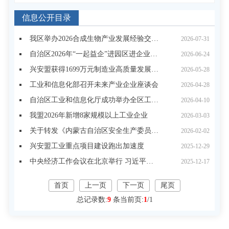
信息公开目录
我区举办2026合成生物产业发展经验交流会
2026-07-31
自治区2026年“一起益企”进园区进企业首轮专项服务活动走进兴安盟
2026-06-24
兴安盟获得1699万元制造业高质量发展专项资金支持
2026-05-28
工业和信息化部召开未来产业企业座谈会
2026-04-28
自治区工业和信息化厅成功举办全区工信系统行政执法现场培训班
2026-04-10
我盟2026年新增8家规模以上工业企业
2026-03-03
关于转发《内蒙古自治区安全生产委员会关于深刻吸取事故教训 进一步加强安全生产工作的紧急通知》的通知
2026-02-02
兴安盟工业重点项目建设跑出加速度
2025-12-29
中央经济工作会议在北京举行 习近平发表重要讲话 李强作总结讲话 赵乐际王沪宁蔡奇丁薛祥李希出席会议
2025-12-17
首页
上一页
下一页
尾页
总记录数:
9
条
当前页:
1
/
1