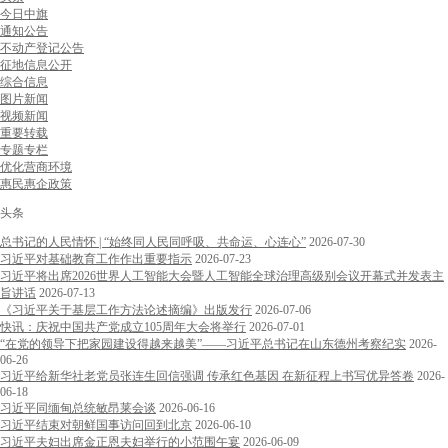
今日中旗
通知公告
不动产登记公告
征地信息公开
综合信息
图片新闻
视频新闻
重要转载
专题专栏
优化营商环境
惠民惠企政策
头条
总书记的人民情怀 | “始终同人民同呼吸、共命运、心连心”
2026-07-30
习近平对基础教育工作作出重要指示
2026-07-23
习近平将出席2026世界人工智能大会暨人工智能全球治理高级别会议开幕式并发表主
旨讲话
2026-07-13
《习近平关于基层工作方法论述摘编》出版发行
2026-07-06
快讯：庆祝中国共产党成立105周年大会将举行
2026-07-01
“在党的领导下把家园建设得越来越美”——习近平总书记在山东德州考察纪实
2026-
06-26
习近平给新华社老党员张连生回信强调 传承红色基因 在新征程上书写优异答卷
2026-
06-18
习近平同缅甸总统敏昂莱会谈
2026-06-16
习近平结束对朝鲜国事访问回到北京
2026-06-10
习近平夫妇出席金正恩夫妇举行的小范围午宴
2026-06-09