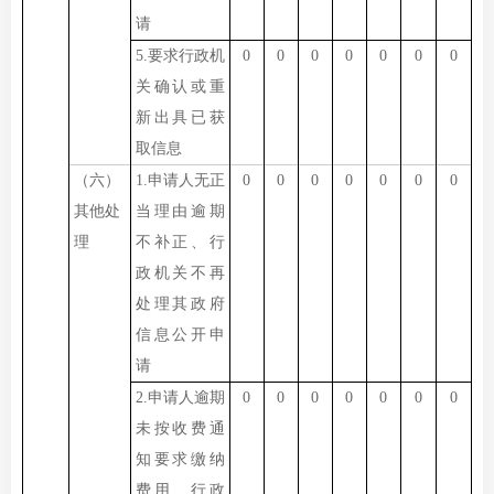
请
5.要求行政机
0
0
0
0
0
0
0
关确认或重
新出具已获
取信息
（六）
1.申请人无正
0
0
0
0
0
0
0
其他处
当理由逾期
理
不补正、行
政机关不再
处理其政府
信息公开申
请
2.申请人逾期
0
0
0
0
0
0
0
未按收费通
知要求缴纳
费用、行政