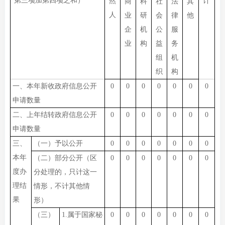
第三项加第四项之和）
然
计
商
科
社
法
其
人
业
研
会
律
他
企
机
公
服
业
构
益
务
组
机
织
构
一、本年新收政府信息公开
0
0
0
0
0
0
0
申请数量
二、上年结转政府信息公开
0
0
0
0
0
0
0
申请数量
三、
（一）予以公开
0
0
0
0
0
0
0
本年
（二）部分公开（区
0
0
0
0
0
0
0
度办
分处理的，只计这一
理结
情形，不计其他情
果
形）
（三）
1.属于国家秘
0
0
0
0
0
0
0