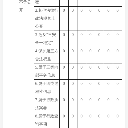
不予公
密
开
2.其他法律行
0
0
0
0
0
0
0
政法规禁止
公开
3.危及“三安
0
0
0
0
0
0
0
全一稳定”
4.保护第三方
0
0
0
0
0
0
0
合法权益
5.属于三类内
0
0
0
0
0
0
0
部事务信息
6.属于四类过
0
0
0
0
0
0
0
程性信息
7.属于行政执
0
0
0
0
0
0
0
法案卷
8.属于行政查
0
0
0
0
0
0
0
询事项