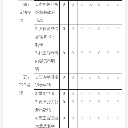
（四）
1.本机关不掌
0
0
0
00
0
0
0
无法提
握相关政府
供
信息
2.没有现成信
0
0
0
0
0
0
0
息需要另行
制作
3.补正后申请
0
0
0
0
0
0
0
内容仍不明
确
（五）
1.信访举报投
0
0
0
0
0
0
0
不予处
诉类申请
理
2.重复申请
0
0
0
0
0
0
0
3.要求提供公
0
0
0
0
0
0
0
开出版物
4.无正当理由
0
0
0
0
0
0
0
大量反复申