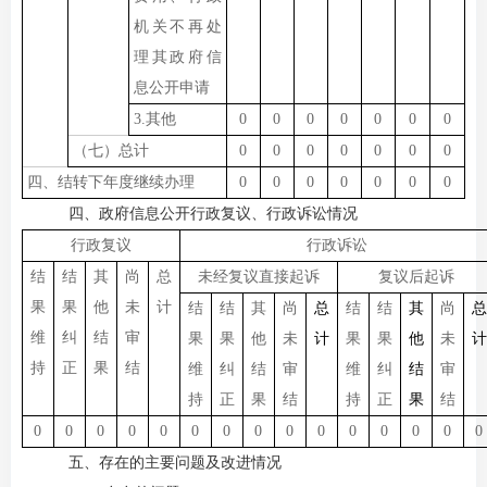
机关不再处
理其政府信
息公开申请
3.其他
0
0
0
0
0
0
0
（七）总计
0
0
0
0
0
0
0
四、结转下年度继续办理
0
0
0
0
0
0
0
四、政府信息公开行政复议、行政诉讼情况
行政复议
行政诉讼
结
结
其
尚
总
未经复议直接起诉
复议后起诉
果
果
他
未
计
结
结
其
尚
总
结
结
其
尚
总
维
纠
结
审
果
果
他
未
计
果
果
他
未
计
持
正
果
结
维
纠
结
审
维
纠
结
审
持
正
果
结
持
正
果
结
0
0
0
0
0
0
0
0
0
0
0
0
0
0
0
五、存在的主要问题及改进情况