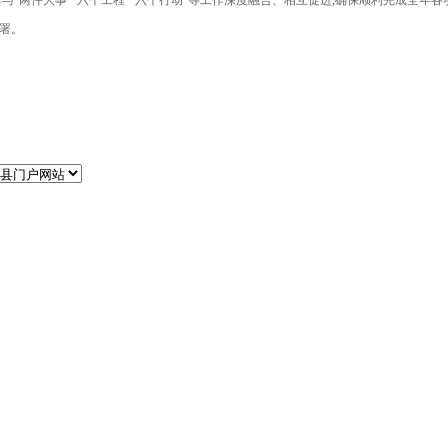
“两件大事”“六个工程”“六个行动”等工作深度融合、相互促进,确保顺利完成全年各
部署。